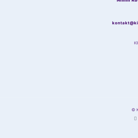
kontakt@k
K
© 