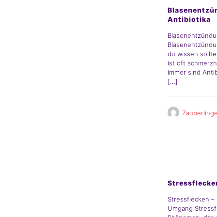
Blasenentzü
Antibiotika
Blasenentzündun
Blasenentzündun
du wissen sollt
ist oft schmerzh
immer sind Anti
[…]
Zauberling
Elternblog
Stressflecke
Stressflecken 
Umgang Stressfl