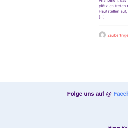
Phänomen, das 
plötzlich treten
Hautstellen auf,
[…]
Zauberling
Folge uns auf @
Face
Nimm Kon