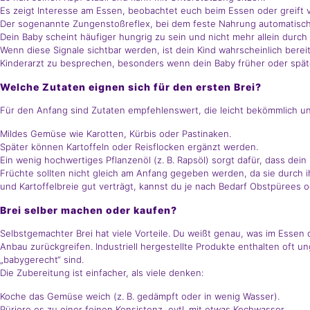
Es zeigt Interesse am Essen, beobachtet euch beim Essen oder greift v
Der sogenannte Zungenstoßreflex, bei dem feste Nahrung automatisc
Dein Baby scheint häufiger hungrig zu sein und nicht mehr allein durch 
Wenn diese Signale sichtbar werden, ist dein Kind wahrscheinlich bereit
Kinderarzt zu besprechen, besonders wenn dein Baby früher oder später
Welche Zutaten eignen sich für den ersten Brei?
Für den Anfang sind Zutaten empfehlenswert, die leicht bekömmlich un
Mildes Gemüse wie Karotten, Kürbis oder Pastinaken.
Später können Kartoffeln oder Reisflocken ergänzt werden.
Ein wenig hochwertiges Pflanzenöl (z. B. Rapsöl) sorgt dafür, dass dei
Früchte sollten nicht gleich am Anfang gegeben werden, da sie durch
und Kartoffelbreie gut verträgt, kannst du je nach Bedarf Obstpürees 
Brei selber machen oder kaufen?
Selbstgemachter Brei hat viele Vorteile. Du weißt genau, was im Essen 
Anbau zurückgreifen. Industriell hergestellte Produkte enthalten oft u
„babygerecht“ sind.
Die Zubereitung ist einfacher, als viele denken:
Koche das Gemüse weich (z. B. gedämpft oder in wenig Wasser).
Püriere es zu einer feinen Konsistenz, evtl. mit etwas Kochwasser.